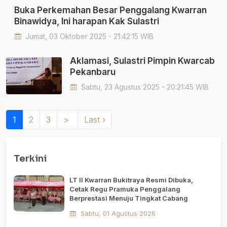
Buka Perkemahan Besar Penggalang Kwarran
Binawidya, Ini harapan Kak Sulastri
Jumat, 03 Oktober 2025 - 21:42:15 WIB
Aklamasi, Sulastri Pimpin Kwarcab
Pekanbaru
Sabtu, 23 Agustus 2025 - 20:21:45 WIB
(current)
1
2
3
>
Last ›
Terkini
LT II Kwarran Bukitraya Resmi Dibuka,
Cetak Regu Pramuka Penggalang
Berprestasi Menuju Tingkat Cabang
Sabtu, 01 Agustus 2026