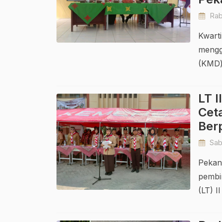
Rabu
Kwart
mengg
(KMD)
LT I
Cet
Ber
Sabt
Pekan
pembi
(LT) 