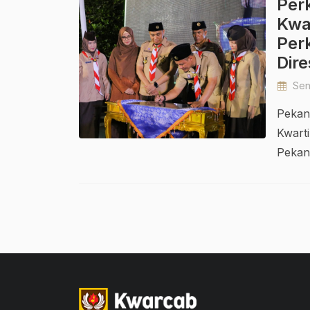
Per
Kwa
Per
Dir
Seni
Pekan
Kwart
Pekanb