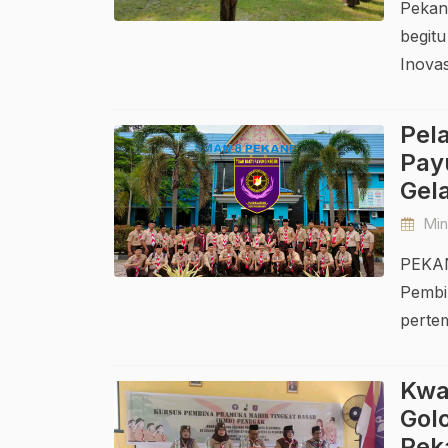
Pekan
begit
Inovas
Pela
Pay
Gel
Ming
PEKAN
Pembi
pertem
Kwa
Gol
Pek